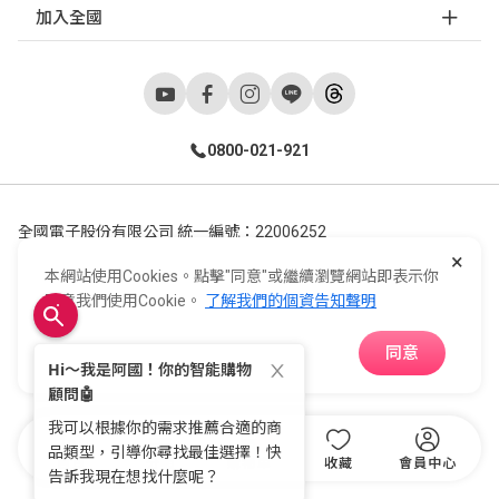
加入全國
0800-021-921
全國電子股份有限公司 統一編號：22006252
×
248新北市五股區五工六路55號 02-2298-9922
本網站使用Cookies。點擊"同意"或繼續瀏覽網站即表示你
E-Life Co., Ltd. All Rights Reserved.
Copyright ©
2026
©
同意我們使用Cookie。
了解我們的個資告知聲明
同意
APP下載
首頁
分類
購物車
收藏
會員中心