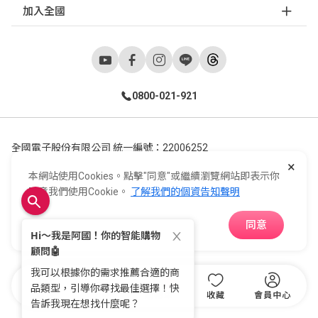
加入全國
0800-021-921
全國電子股份有限公司 統一編號：22006252
×
248新北市五股區五工六路55號 02-2298-9922
本網站使用Cookies。點擊"同意"或繼續瀏覽網站即表示你
E-Life Co., Ltd. All Rights Reserved.
Copyright ©
2026
©
同意我們使用Cookie。
了解我們的個資告知聲明
同意
APP下載
首頁
分類
購物車
收藏
會員中心