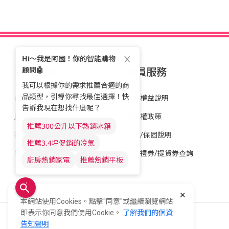
關於全國
會員服務
經營理念
會員權益說明
歷史沿革
隱私權政策
新聞稿
維修/保固說明
投資人專區
商品禮券/提貨券查詢
×
本網站使用Cookies。點擊"同意"或繼續瀏覽網站
即表示你同意我們使用Cookie。
了解我們的個資
全國電子股份有限公司 統一編號：22006252
告知聲明