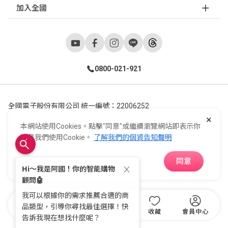
加入全國
0800-021-921
全國電子股份有限公司 統一編號：22006252
×
248新北市五股區五工六路55號 02-2298-9922
本網站使用Cookies。點擊"同意"或繼續瀏覽網站即表示你
E-Life Co., Ltd. All Rights Reserved.
Copyright ©
2026
©
同意我們使用Cookie。
了解我們的個資告知聲明
同意
APP下載
首頁
分類
購物車
收藏
會員中心