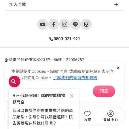
加入全國
0800-021-921
全國電子股份有限公司 統一編號：22006252
×
248新北市五股區五工六路55號 02-2298-9922
本網站使用Cookies。點擊"同意"或繼續瀏覽網站即表示你
E-Life Co., Ltd. All Rights Reserved.
Copyright ©
2026
©
同意我們使用Cookie。
了解我們的個資告知聲明
同意
APP下載
首頁
分類
購物車
收藏
會員中心