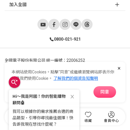
加入全國
0800-021-921
全國電子股份有限公司 統一編號：22006252
×
248新北市五股區五工六路55號 02-2298-9922
本網站使用Cookies。點擊"同意"或繼續瀏覽網站即表示你
E-Life Co., Ltd. All Rights Reserved.
Copyright ©
2026
©
同意我們使用Cookie。
了解我們的個資告知聲明
同意
APP下載
首頁
分類
購物車
收藏
會員中心