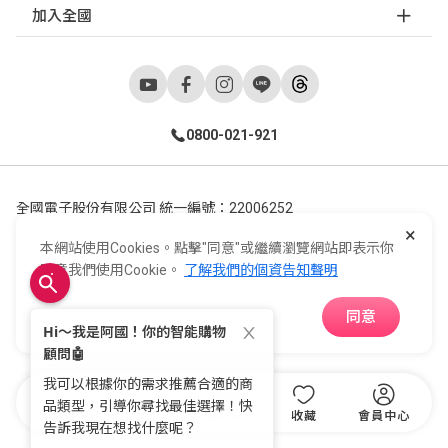
加入全國
0800-021-921
全國電子股份有限公司 統一編號：22006252
×
248新北市五股區五工六路55號 02-2298-9922
本網站使用Cookies。點擊"同意"或繼續瀏覽網站即表示你
E-Life Co., Ltd. All Rights Reserved.
Copyright ©
2026
©
同意我們使用Cookie。
了解我們的個資告知聲明
同意
APP下載
首頁
分類
購物車
收藏
會員中心