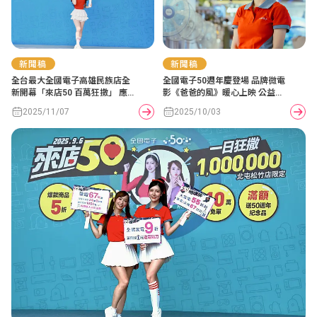
新聞稿
新聞稿
全台最大全國電子高雄民族店全
全國電子50週年慶登場 品牌微電
新開幕「來店50 百萬狂撒」 應援
影《爸爸的風》暖心上映 公益送
女神李雅英點亮智慧居家城市 雙
暖延續愛心 指定大家電5折起、
2025/11/07
2025/10/03
11破盤優惠同步引爆
滿額送iPhone 17再抽50週年紀
念噶瑪蘭威士忌