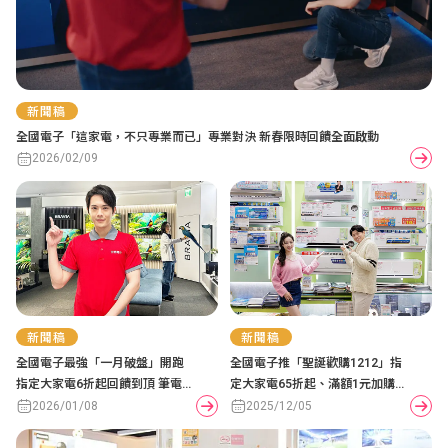
新聞稿
全國電子「這家電，不只專業而已」專業對決 新春限時回饋全面啟動
2026/02/09
新聞稿
新聞稿
全國電子最強「一月破盤」開跑
全國電子推「聖誕歡購1212」指
指定大家電6折起回饋到頂 筆電
定大家電65折起、滿額1元加購
65折起、滿額最高回饋23,000元
Dyson最划算 筆電最高省9,000
2026/01/08
2025/12/05
加一元輝葉沙發按摩椅帶回家
元、數位3C週週抽、品牌聯合慶
同步登場