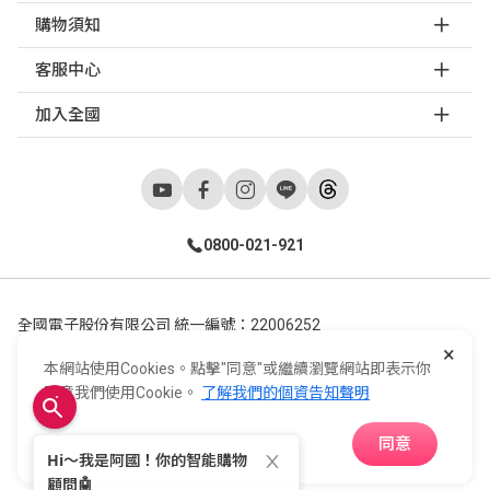
購物須知
客服中心
加入全國
0800-021-921
全國電子股份有限公司 統一編號：22006252
×
248新北市五股區五工六路55號 02-2298-9922
本網站使用Cookies。點擊"同意"或繼續瀏覽網站即表示你
E-Life Co., Ltd. All Rights Reserved.
Copyright ©
2026
©
同意我們使用Cookie。
了解我們的個資告知聲明
同意
APP下載