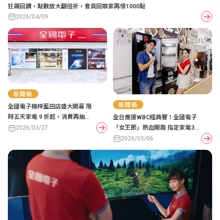
狂飆回饋，點數放大翻倍折，會員回娘家再領1000點
2026/04/09
新聞稿
新聞稿
全國電子楠梓藍田店盛大開幕 限
時五天家電 9 折起，消費再抽東
全台應援WBC經典賽！全國電子
京、沖繩機票
「女王節」熱血開跑 指定家電38
2026/03/27
折起再祭萬元點數Team Taiwan
2026/03/06