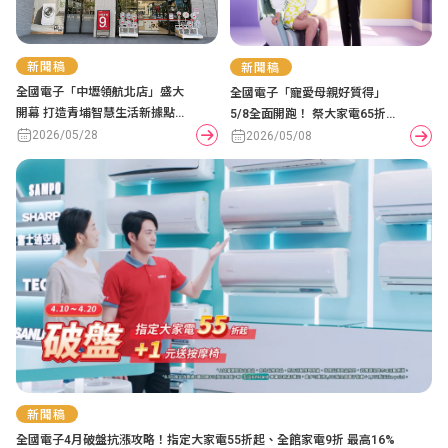
新聞稿
新聞稿
全國電子「中壢領航北店」盛大
全國電子「寵愛母親好質得」
開幕 打造青埔智慧生活新據點
5/8全面開跑！ 祭大家電65折
開幕抽獎掀搶購熱潮
2026/05/28
起、抽泰國機票，打造媽咪夢幻
2026/05/08
生活
新聞稿
全國電子4月破盤抗漲攻略！指定大家電55折起、全館家電9折 最高16%