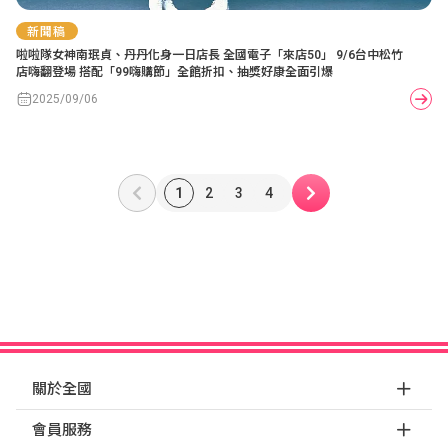
新聞稿
啦啦隊女神南珉貞、丹丹化身一日店長 全國電子「來店50」 9/6台中松竹
店嗨翻登場 搭配「99嗨購節」全館折扣、抽獎好康全面引爆
2025/09/06
1
2
3
4
關於全國
會員服務