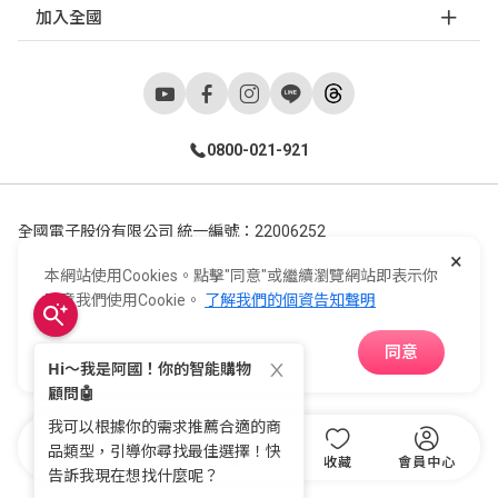
加入全國
0800-021-921
全國電子股份有限公司 統一編號：22006252
×
248新北市五股區五工六路55號 02-2298-9922
本網站使用Cookies。點擊"同意"或繼續瀏覽網站即表示你
E-Life Co., Ltd. All Rights Reserved.
Copyright ©
2026
©
同意我們使用Cookie。
了解我們的個資告知聲明
同意
APP下載
首頁
分類
購物車
收藏
會員中心