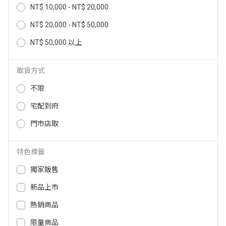
NT$ 10,000 - NT$ 20,000
Acer Nitro NSK211 USB藍牙電競
喇叭 NSK211
NT$ 20,000 - NT$ 50,000
NT$ 50,000 以上
2,299
NT$
取貨方式
不限
宅配到府
門市店取
特色標籤
關於全國
獨家販售
會員服務
新品上市
購物須知
熱銷商品
客服中心
限量商品