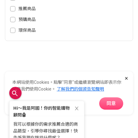
推薦商品
加入全國
預購商品
環保商品
0800-021-921
全國電子股份有限公司 統一編號：22006252
×
248新北市五股區五工六路55號 02-2298-9922
本網站使用Cookies。點擊"同意"或繼續瀏覽網站即表示你
E-Life Co., Ltd. All Rights Reserved.
Copyright ©
2026
©
同意我們使用Cookie。
了解我們的個資告知聲明
同意
APP下載
首頁
分類
購物車
收藏
會員中心