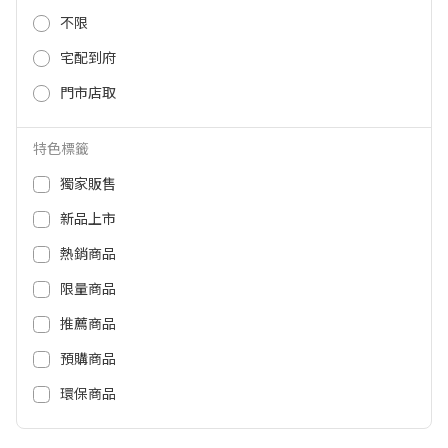
不限
Belkin Type-C 3孔 PD 旅充-67W
【支援PPS】 WCC002DQWHJP
宅配到府
門市店取
1,290
NT$
特色標籤
獨家販售
新品上市
熱銷商品
限量商品
關於全國
推薦商品
會員服務
預購商品
環保商品
購物須知
客服中心