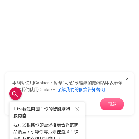
加入全國
0800-021-921
全國電子股份有限公司 統一編號：22006252
×
248新北市五股區五工六路55號 02-2298-9922
本網站使用Cookies。點擊"同意"或繼續瀏覽網站即表示你
E-Life Co., Ltd. All Rights Reserved.
Copyright ©
2026
©
同意我們使用Cookie。
了解我們的個資告知聲明
同意
APP下載
首頁
分類
購物車
收藏
會員中心