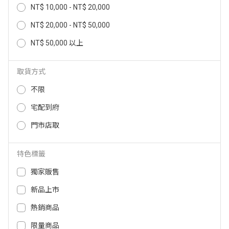
NT$ 10,000 - NT$ 20,000
FOXXRAY 藍牙與USB雙模式電競
FOXXRAY布紋幻彩雙模式電競喇
聲霸SNB201 FXRSNB201
叭(黑色) FXRSNB202
NT$ 20,000 - NT$ 50,000
1,390
NT$ 50,000 以上
NT$
1,290
1,290
NT$
NT$
取貨方式
不限
宅配到府
門市店取
特色標籤
獨家販售
新品上市
FOXXRAY異星響狐USB電競耳麥 F
FOXXRAY機甲三角腔體雙模式電
XRSAU36
競聲霸FXR-SNB-203 FXR-SNB-2
熱銷商品
03
1,790
NT$
限量商品