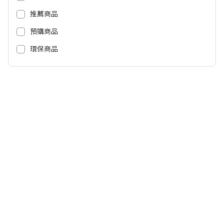
899
1,690
NT$
NT$
推薦商品
預購商品
環保商品
PHILIPS 炫彩RGB強力低音無線藍
ROG Pelta 無線電競耳機(黑) ROG
牙5.3喇叭 TAS2108BK
-PELTA
2,490
4,590
NT$
NT$
1,480
3,990
NT$
NT$