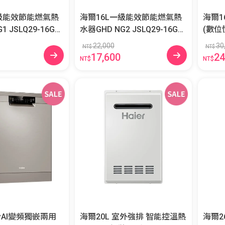
一級能效節能燃氣熱
海爾16L一級能效節能燃氣熱
海爾1
16GH
水器GHD NG2 JSLQ29-16GH
(數位
D/NG2
22,000
30
NT$
NT$
17,600
24
NT$
NT$
份AI變頻獨嵌兩用
海爾20L 室外強排 智能控溫熱
海爾2