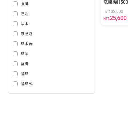
洗碗機H500 HDWE16-48SC
強排
SA
32,000
NT$
控溫
25,600
NT$
淨水
感應爐
熱水器
熱泵
壁掛
儲熱
儲熱式