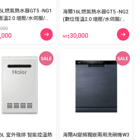
6L燃氣熱水器GT5 -NG1
海爾16L燃氣熱水器GT5 -NG2
恆溫2.0 增壓/水伺服/五
(數位恆溫2.0 增壓/水伺服/五
段火排) JSQ34-16GT5(NG1)
段火排) JSQ34-16GT5(NG2)
,000
30,000
,000
NT$
6L 室外強排 智能控溫熱
海爾AI變頻獨嵌兩用洗碗機W3