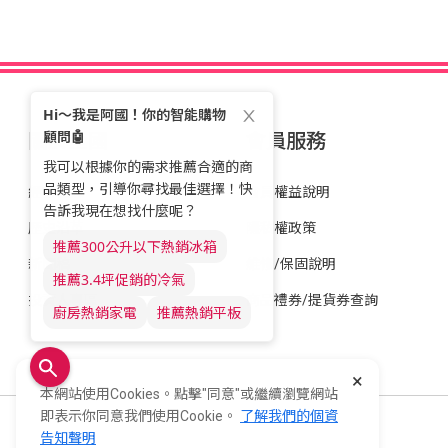
關於全國
會員服務
經營理念
會員權益說明
歷史沿革
隱私權政策
新聞稿
維修/保固說明
投資人專區
商品禮券/提貨券查詢
×
本網站使用Cookies。點擊"同意"或繼續瀏覽網站
即表示你同意我們使用Cookie。
了解我們的個資
全國電子股份有限公司 統一編號：22006252
告知聲明