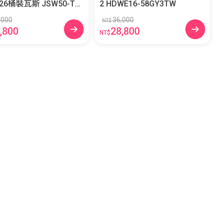
裝瓦斯 JSW50-T26
2 HDWE16-58GY3TW
,000
36,000
NT$
,800
28,800
NT$