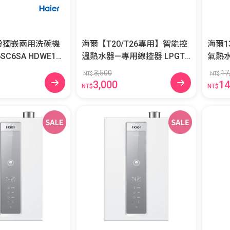
人份獨嵌兩用洗碗機
海爾【T20/T26專用】智能控
海爾1
A HDWE16-
溫熱水器—專用線控器 LPGT2
氣熱水器GH
0/T26
3GHD
3,500
17
NT$
NT$
3,000
14
NT$
NT$