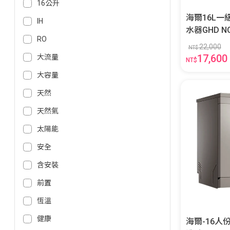
16公升
海爾16L
IH
水器GHD NG1 JSLQ29-
RO
D/NG1
22,000
NT$
17,600
大流量
NT$
大容量
天然
天然氣
太陽能
安全
含安裝
前置
恆溫
健康
海爾-16人