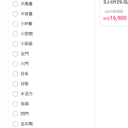
SJ-HY29-S
大風量
19,900
NT$
大容量
16,900
NT$
小坪數
小空間
小家庭
五門
六門
日系
日製
水活力
加濕
四門
左右開