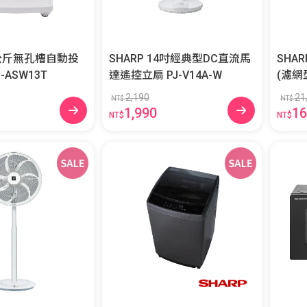
13公斤無孔槽自動投
SHARP 14吋經典型DC直流馬
SHA
衣機 ES-ASW13T
達遙控立扇 PJ-V14A-W
(濾網型)-奶
W
2,190
21
NT$
NT$
1,990
16
NT$
NT$