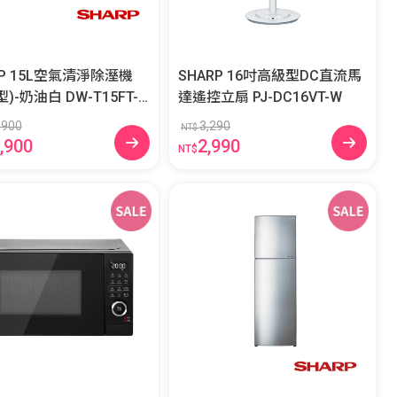
RP 15L空氣清淨除溼機
SHARP 16吋高級型DC直流馬
油白 DW-T15FT-
達遙控立扇 PJ-DC16VT-W
,900
3,290
NT$
,900
2,990
NT$