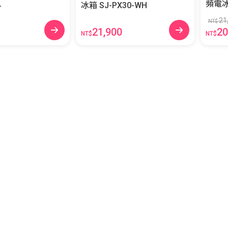
L
冰箱 SJ-PX30-WH
21
NT$
21,900
20
NT$
NT$