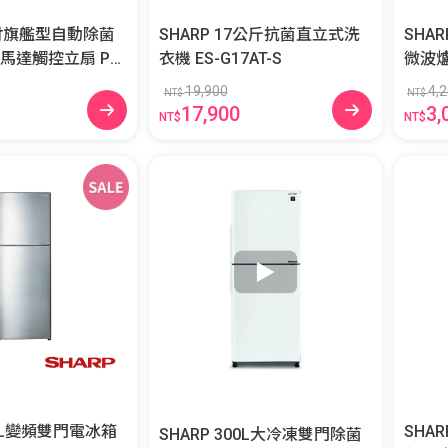
16吋旗艦型自動除菌
SHARP 17公斤抗菌直立式洗
SHA
達觸控立扇 PJ-
衣機 ES-G17AT-S
19,900
4,
NT$
NT$
17,900
3,
NT$
NT$
87L變頻雙門電冰箱
SHA
SHARP 300L大冷凍雙門除菌