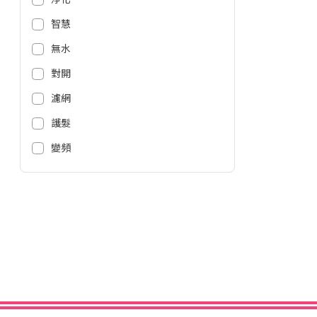
智慧
無水
對開
濾網
護髮
變頻