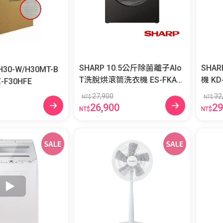
SHARP 10.5公斤除菌離子AIo
SHA
H30-W/H30MT-B
T洗脫烘滾筒洗衣機 ES-FKA1
機 KD
網 FZ-F30HFE
05WDT
27,900
32
NT$
NT$
26,900
29
NT$
NT$