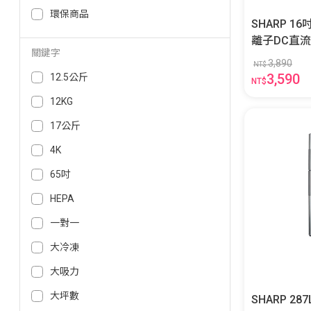
環保商品
SHARP 
離子DC直流馬
關鍵字
PV16AT-W
3,890
NT$
3,590
12.5公斤
NT$
12KG
17公斤
4K
65吋
HEPA
一對一
大冷凍
大吸力
大坪數
SHARP 2