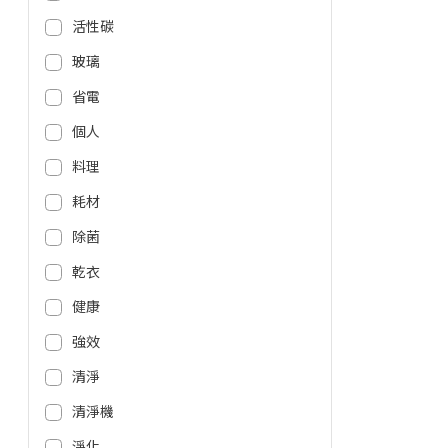
活性碳
玻璃
省電
個人
料理
耗材
除菌
乾衣
健康
強效
清淨
清淨機
淨化