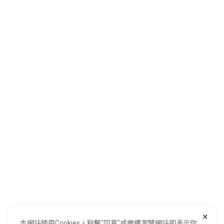
關於全國
會員服務
購物須知
客服中心
加入全國
0800-021-921
全國電子股份有限公司 統一編號：22006252
×
248新北市五股區五工六路55號 02-2298-9922
本網站使用Cookies。點擊"同意"或繼續瀏覽網站即表示你