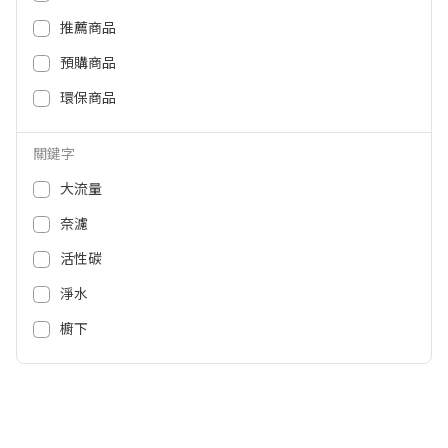
推薦商品
預購商品
環保商品
關鍵字
大流量
奈濾
活性碳
GE奇異 702L大容量對開冰箱GSS
GE奇異 Profile半自動義式咖啡機
23GGPWW GSS23GGPWW
P7CESAS6RBBTW
淨水
櫥下
99,900
31,900
NT$
NT$