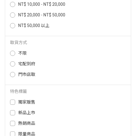
【GE奇異】 11in1 免預熱 智慧瞬
【GE奇異】Air Fry 8-in-1智慧氣
NT$ 10,000 - NT$ 20,000
熱氣炸烤箱 P9OIAAY6TBB-TW
炸烤箱 G9OAAAYSPSS-TW
NT$ 20,000 - NT$ 50,000
26,900
16,900
NT$ 50,000 以上
NT$
NT$
取貨方式
不限
宅配到府
門市店取
特色標籤
獨家販售
GE 奇異 Profile全自動義式咖啡機
GE 奇異 晶鑽冰製冰機(XPIO13S
新品上市
P7CEBBS6RBBTW
WSS) XPIO13SWSS
熱銷商品
29,900
31,500
NT$
NT$
限量商品