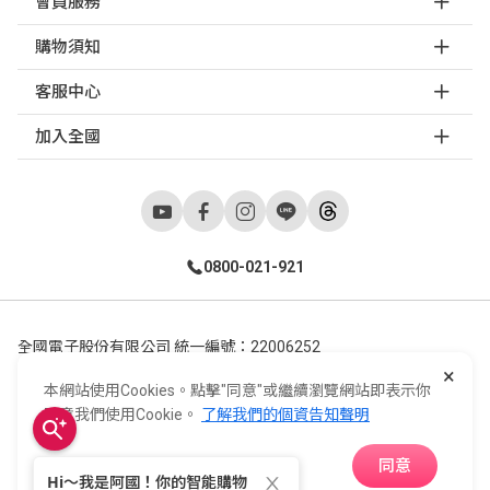
會員服務
購物須知
客服中心
加入全國
0800-021-921
全國電子股份有限公司 統一編號：22006252
×
248新北市五股區五工六路55號 02-2298-9922
本網站使用Cookies。點擊"同意"或繼續瀏覽網站即表示你
E-Life Co., Ltd. All Rights Reserved.
Copyright ©
2026
©
同意我們使用Cookie。
了解我們的個資告知聲明
同意
APP下載