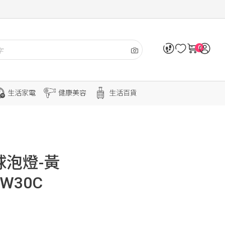
0
生活家電
健康美容
生活百貨
D球泡燈-黃
3W30C