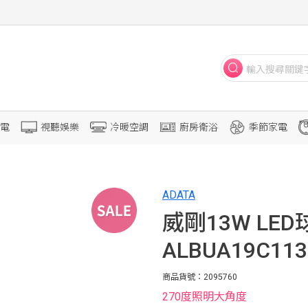
電
視聽娛樂
冷暖空調
廚房衛浴
季節家電
ADATA
威剛13W LE
ALBUA19C11
商品貨號：2095760
270度照明大角度