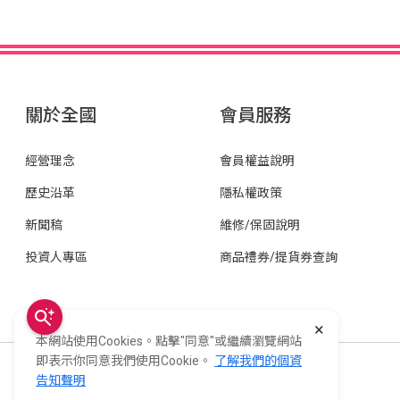
關於全國
會員服務
經營理念
會員權益說明
歷史沿革
隱私權政策
新聞稿
維修/保固說明
投資人專區
商品禮券/提貨券查詢
×
本網站使用Cookies。點擊"同意"或繼續瀏覽網站
即表示你同意我們使用Cookie。
了解我們的個資
全國電子股份有限公司 統一編號：22006252
告知聲明