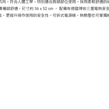
肌肉。符合人體工學，特別適合肩頸部位使用。採用柔軟舒適的
舒適，尺寸約 56 x 52 cm ， 配備有德國博依三重電熱安
能，更提升操作使用的安全性。可拆式電源線，熱敷墊也可單獨