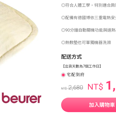
◎符合人體工學，特別適合肩
◎配備有德國博依三重電熱安全
◎90分鐘自動關機功能與速熱
◎熱敷墊也可單獨機器洗滌
配送方式
【出貨天數為7個工作日】
宅配到府
1
NT$
2,680
NT$
加入購物車