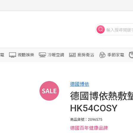
電
視聽娛樂
冷暖空調
廚房衛浴
季節家電
德國博依
德國博依熱敷
HK54COSY
商品貨號：2096575
德國百年健康品牌