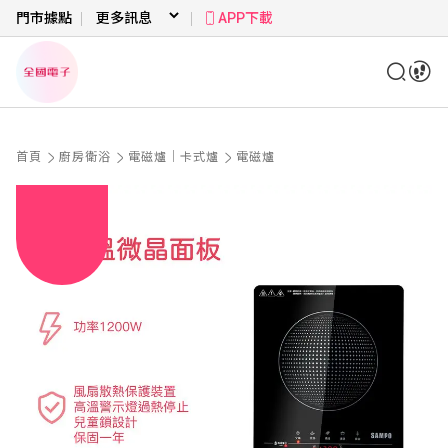
門市據點
APP下載
首頁
廚房衛浴
電磁爐｜卡式爐
電磁爐