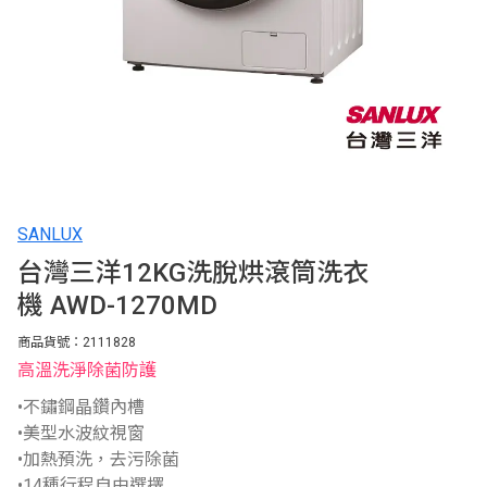
SANLUX
台灣三洋12KG洗脫烘滾筒洗衣
機 AWD-1270MD
商品貨號：2111828
高溫洗淨除菌防護
•不鏽鋼晶鑽內槽
•美型水波紋視窗
•加熱預洗，去污除菌
•14種行程自由選擇