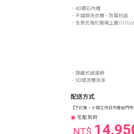
．4D鑽石內槽
．不鏽鋼洗衣槽，防霉抗菌
．全景式強化玻璃上蓋\\\\\\\
．隱藏式過濾網
．3D環流槽洗淨
配送方式
【下訂後，七個工作日內會由門市
宅配到府
14,95
NT$