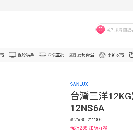
電
視聽娛樂
冷暖空調
廚房衛浴
季節家電
SANLUX
台灣三洋12KG
12NS6A
商品貨號：2111830
現折288 加碼好禮