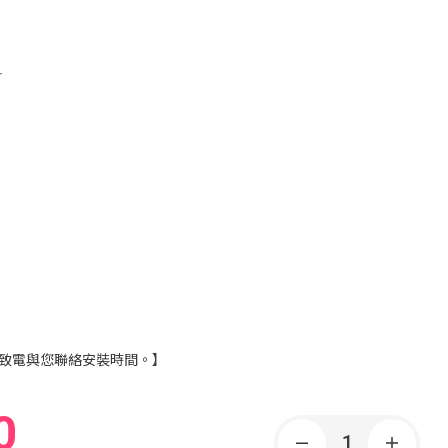
r
致電與您聯絡安裝時間。】
0