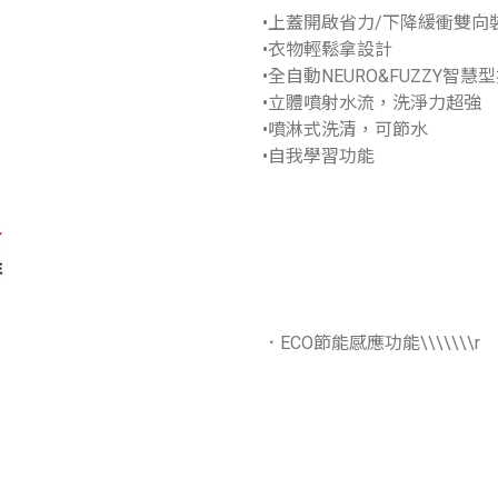
•上蓋開啟省力/下降緩衝雙向
•衣物輕鬆拿設計
•全自動NEURO&FUZZY智慧
•立體噴射水流，洗淨力超強
•噴淋式洗清，可節水
•自我學習功能
．ECO節能感應功能\\\\\\\r