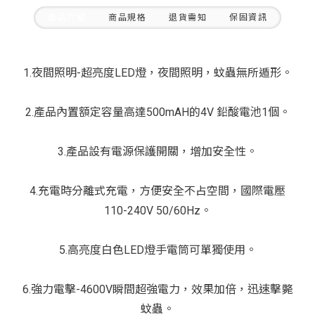
商品介紹
商品規格
退貨需知
保固資訊
1.夜間照明-超亮度LED燈，夜間照明，蚊蟲無所遁形。
2.產品內置額定容量高達500mAH的4V 鉛酸電池1個。
3.產品設有電源保護開關，增加安全性。
4.充電時分離式充電，方便安全不占空間，國際電壓
110-240V 50/60Hz。
5.高亮度白色LED燈手電筒可單獨使用。
6.強力電擊-4600V瞬間超強電力，效果加倍，迅速擊斃
蚊蟲。