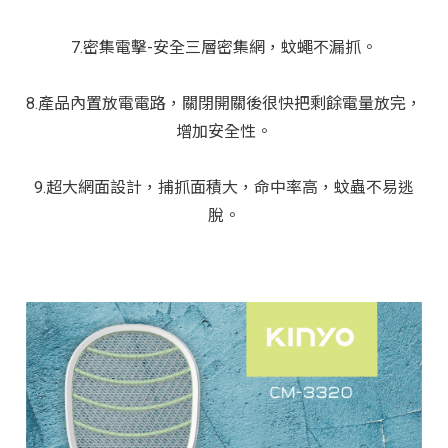
7.密集電擊-安全三層密集網，蚊蠅不漏抓。
8.產品內置放電電路，關閉開關後很快把剩餘電量放完，
增加安全性。
9.超大網面設計，捕抓面積大，命中率高，蚊蟲不易逃
脫。