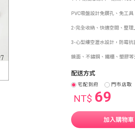
PVC吸盤設計免鑽孔、免工具、
2-完全收納、快適空間、整理
3-心型縷空瀝水設計，防霉
鏡面、不鏽鋼、鐵櫃、塑膠等
配送方式
宅配到府
門市店取
69
NT$
加入購物車