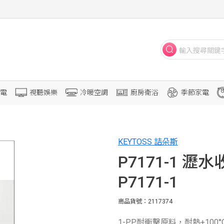
電
視聽娛樂
冷暖空調
廚房衛浴
季節家電
KEYTOSS 詰朵斯
P7171-1 瀝水
P7171-1
商品貨號：2117374
1-PP耐衝擊原料，耐熱+100°C