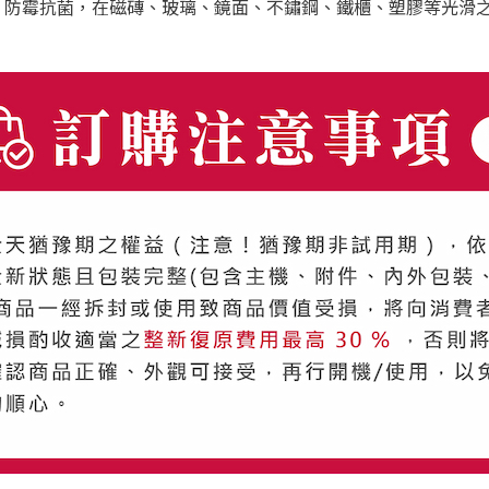
計，防霉抗菌，在磁磚、玻璃、鏡面、不鏽鋼、鐵櫃、塑膠等光滑