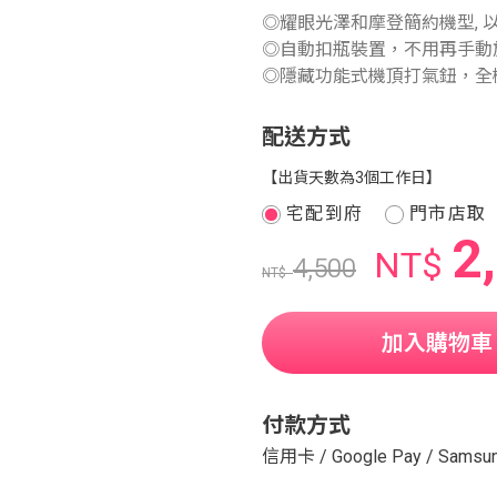
◎耀眼光澤和摩登簡約機型, 
◎自動扣瓶裝置，不用再手動
◎隱藏功能式機頂打氣鈕，全
配送方式
【出貨天數為3個工作日】
宅配到府
門市店取
2
NT$
4,500
NT$
加入購物車
付款方式
信用卡
/
Google Pay
/
Samsun