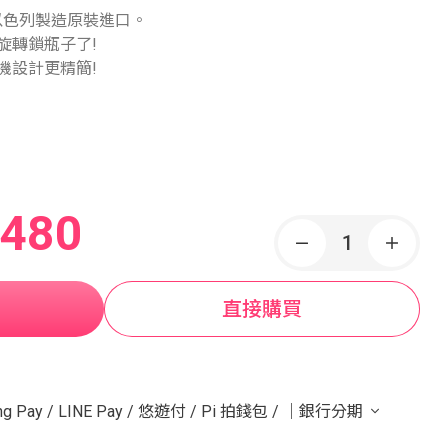
以色列製造原裝進口。
旋轉鎖瓶子了!
機設計更精簡!
,480
直接購買
g Pay
/
LINE Pay
/
悠遊付
/
Pi 拍錢包
/
｜銀行分期