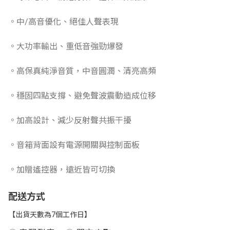
。中/高音優化、絕佳人聲表現
。大功率輸出、重低音強勁爆發
。高保真純淨音質，中音圓潤、清亮高頻
。穩固四點支撐、避免聲波震動造成位移
。加高設計、減少反射聲共振干擾
。音箱背面設有電源開關與控制面板
。加贈遙控器，遠近皆可切換
配送方式
【出貨天數為7個工作日】