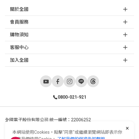
關於全國
會員服務
購物須知
客服中心
加入全國
0800-021-921
全國電子股份有限公司 統一編號：22006252
×
248新北市五股區五工六路55號 02-2298-9922
本網站使用Cookies。點擊"同意"或繼續瀏覽網站即表示你
E-Life Co., Ltd. All Rights Reserved.
Copyright ©
2026
©