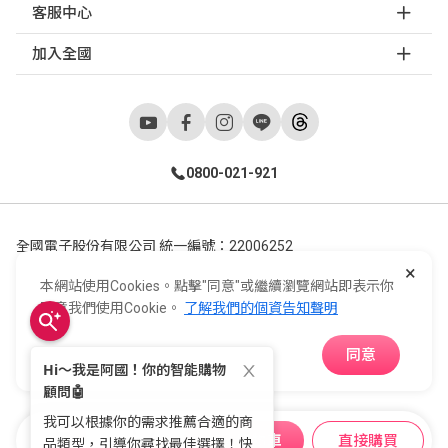
客服中心
加入全國
0800-021-921
全國電子股份有限公司 統一編號：22006252
×
248新北市五股區五工六路55號 02-2298-9922
本網站使用Cookies。點擊"同意"或繼續瀏覽網站即表示你
E-Life Co., Ltd. All Rights Reserved.
Copyright ©
2026
©
同意我們使用Cookie。
了解我們的個資告知聲明
同意
APP下載
加入購物車
直接購買