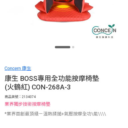
Concern 康生
康生 BOSS專用全功能按摩椅墊
(火鶴紅) CON-268A-3
商品貨號：2134074
業界獨步技術按摩椅墊
*業界首創最頂級－溫熱揉搥+氣壓按摩全功\能\\\\