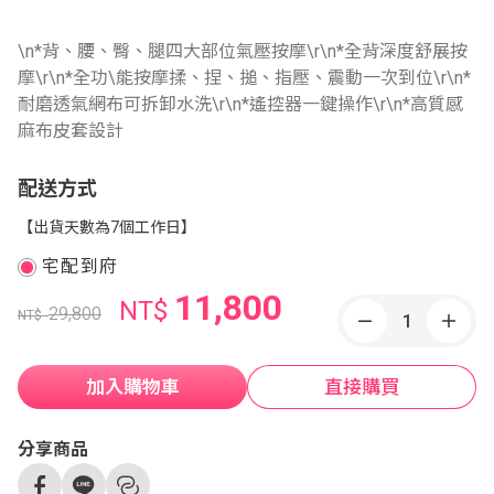
\n*背、腰、臀、腿四大部位氣壓按摩\r\n*全背深度舒展按
摩\r\n*全功\能按摩揉、捏、搥、指壓、震動一次到位\r\n*
耐磨透氣網布可拆卸水洗\r\n*遙控器一鍵操作\r\n*高質感
麻布皮套設計
配送方式
【出貨天數為7個工作日】
宅配到府
11,800
NT$
29,800
NT$
加入購物車
直接購買
分享商品