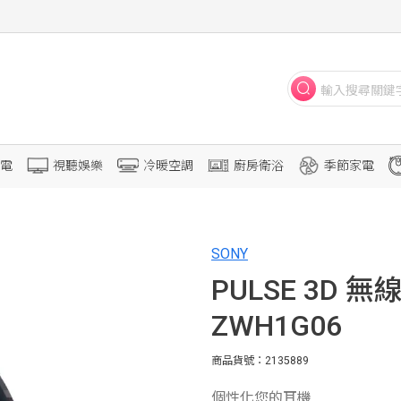
電
視聽娛樂
冷暖空調
廚房衛浴
季節家電
SONY
PULSE 3D 
ZWH1G06
商品貨號：2135889
個性化您的耳機