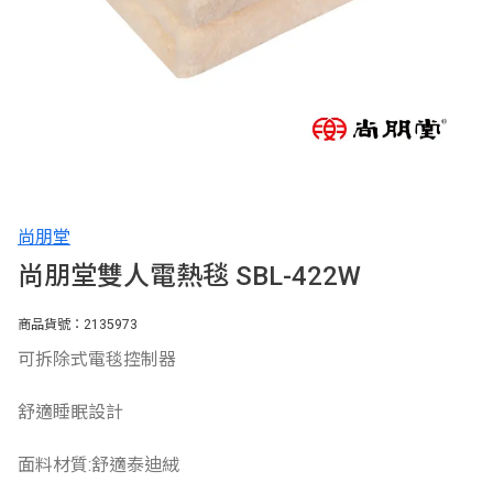
尚朋堂
尚朋堂雙人電熱毯 SBL-422W
商品貨號：2135973
可拆除式電毯控制器
舒適睡眠設計
面料材質:舒適泰迪絨