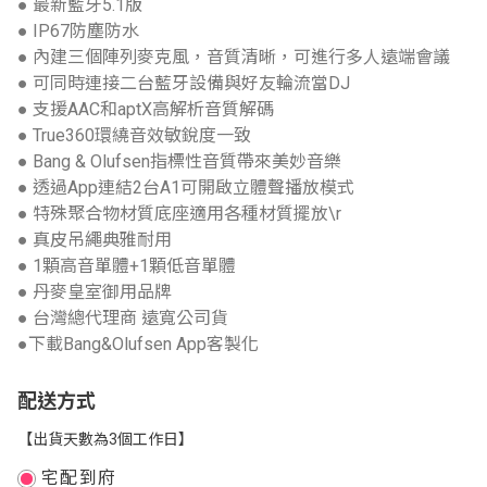
● 最新藍牙5.1版
● IP67防塵防水
● 內建三個陣列麥克風，音質清晰，可進行多人遠端會議
● 可同時連接二台藍牙設備與好友輪流當DJ
● 支援AAC和aptX高解析音質解碼
● True360環繞音效敏銳度一致
● Bang & Olufsen指標性音質帶來美妙音樂
● 透過App連結2台A1可開啟立體聲播放模式
● 特殊聚合物材質底座適用各種材質擺放\r
● 真皮吊繩典雅耐用
● 1顆高音單體+1顆低音單體
● 丹麥皇室御用品牌
● 台灣總代理商 遠寬公司貨
●下載Bang&Olufsen App客製化
配送方式
【出貨天數為3個工作日】
宅配到府