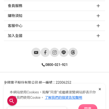
會員服務
購物須知
客服中心
加入全國
0800-021-921
全國電子股份有限公司 統一編號：22006252
×
248新北市五股區五工六路55號 02-2298-9922
本網站使用Cookies。點擊"同意"或繼續瀏覽網站即表示你
E-Life Co., Ltd. All Rights Reserved.
Copyright ©
2026
©
同意我們使用Cookie。
了解我們的個資告知聲明