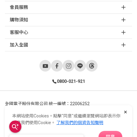
會員服務
購物須知
客服中心
加入全國
0800-021-921
全國電子股份有限公司 統一編號：22006252
×
248新北市五股區五工六路55號 02-2298-9922
本網站使用Cookies。點擊"同意"或繼續瀏覽網站即表示你
E-Life Co., Ltd. All Rights Reserved.
Copyright ©
2026
©
同意我們使用Cookie。
了解我們的個資告知聲明