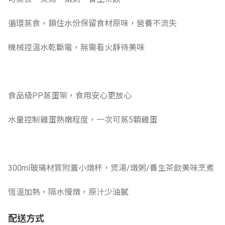
循環蒸食，鎖住水份保留食材原味，營養不流失
機械控溫水乾斷電，無需看火靜待美味
食品級PP蒸蛋架，食用安心更放心
水量控制雞蛋熟嫩程度，一次可蒸5顆雞蛋
300ml玻璃材質附蓋小燉杯，煲湯/燉粥/養生茶飲美味烹煮
恆溫加熱，隔水慢燉，原汁少油膩
配送方式