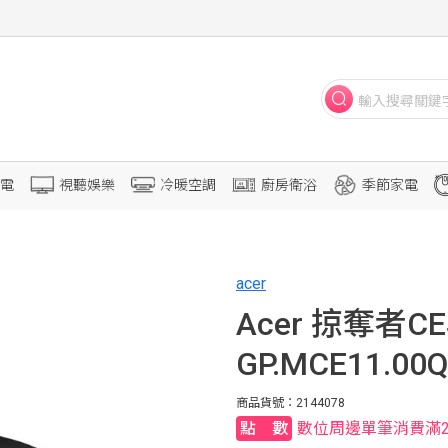
電
視聽娛樂
冷暖空調
廚房衛浴
季節家電
acer
Acer 掠奪者CE
GP.MCE11.00Q
商品貨號：2144078
數位周邊單筆消費滿2,00
點數