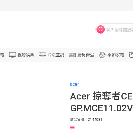
電
視聽娛樂
冷暖空調
廚房衛浴
季節家電
acer
Acer 掠奪者CE
GP.MCE11.02V
商品貨號：2144081
無