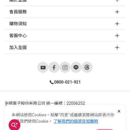
關於全國
會員服務
購物須知
客服中心
加入全國
0800-021-921
全國電子股份有限公司 統一編號：22006252
×
248新北市五股區五工六路55號 02-2298-9922
本網站使用Cookies。點擊"同意"或繼續瀏覽網站即表示你
E-Life Co., Ltd. All Rights Reserved.
Copyright ©
2026
©
同意我們使用Cookie。
了解我們的個資告知聲明