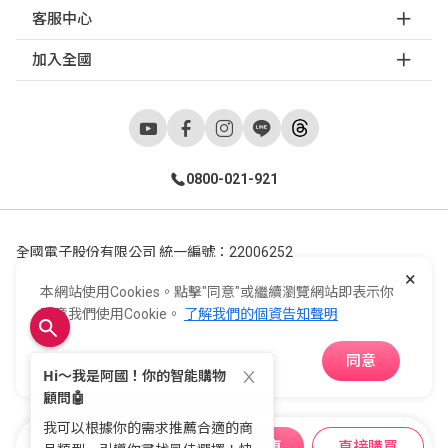
客服中心
加入全國
0800-021-921
全國電子股份有限公司 統一編號：22006252
×
248新北市五股區五工六路55號 02-2298-9922
本網站使用Cookies。點擊"同意"或繼續瀏覽網站即表示你
E-Life Co., Ltd. All Rights Reserved.
Copyright ©
2026
©
同意我們使用Cookie。
了解我們的個資告知聲明
同意
APP下載
加入購物車
直接購買