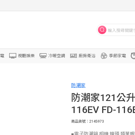
電
視聽娛樂
冷暖空調
廚房衛浴
季節家電
防潮家
防潮家121公
116EV FD-116
商品貨號：2145973
■電子防潮箱,相機,鏡頭,類單