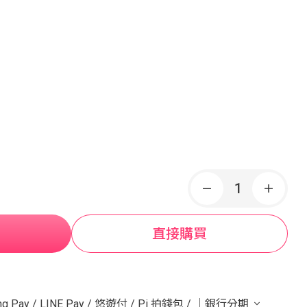
直接購買
g Pay
/
LINE Pay
/
悠遊付
/
Pi 拍錢包
/
｜銀行分期