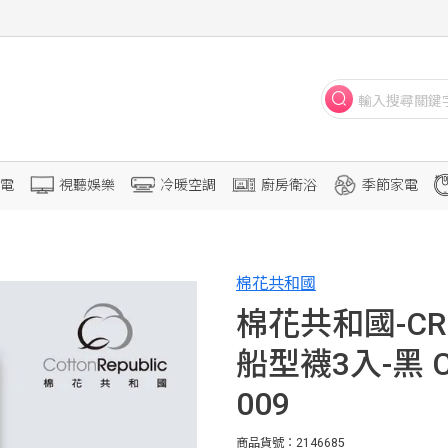
電
視聽娛樂
冷暖空調
廚房衛浴
季節家電
棉花共和國
棉花共和國-CR
船型襪3入-黑 CRU
009
商品貨號：2146685