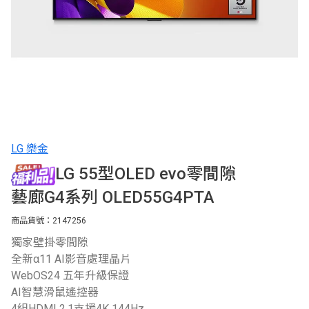
LG 樂金
LG 55型OLED evo零間隙
藝廊G4系列 OLED55G4PTA
商品貨號：2147256
獨家壁掛零間隙
全新α11 AI影音處理晶片
WebOS24 五年升級保證
AI智慧滑鼠遙控器
4組HDMI 2.1支援4K 144Hz