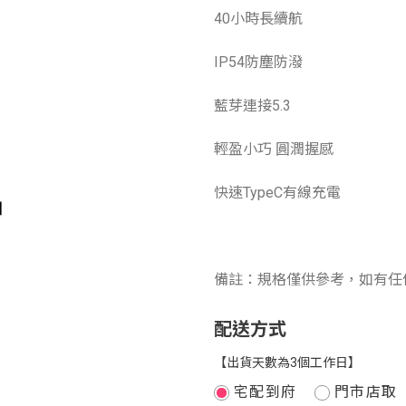
40小時長續航
IP54防塵防潑
藍芽連接5.3
輕盈小巧 圓潤握感
快速TypeC有線充電
備註：規格僅供參考，如有任
配送方式
【出貨天數為3個工作日】
宅配到府
門市店取