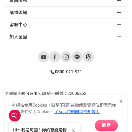
會員服務
購物須知
客服中心
加入全國
0800-021-921
全國電子股份有限公司 統一編號：22006252
×
248新北市五股區五工六路55號 02-2298-9922
本網站使用Cookies。點擊"同意"或繼續瀏覽網站即表示你
E-Life Co., Ltd. All Rights Reserved.
Copyright ©
2026
©
同意我們使用Cookie。
了解我們的個資告知聲明
同意
APP下載