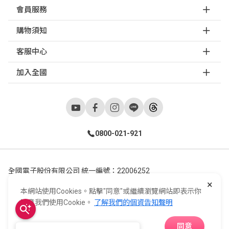
會員服務
購物須知
客服中心
加入全國
0800-021-921
全國電子股份有限公司 統一編號：22006252
×
248新北市五股區五工六路55號 02-2298-9922
本網站使用Cookies。點擊"同意"或繼續瀏覽網站即表示你
E-Life Co., Ltd. All Rights Reserved.
Copyright ©
2026
©
同意我們使用Cookie。
了解我們的個資告知聲明
同意
APP下載