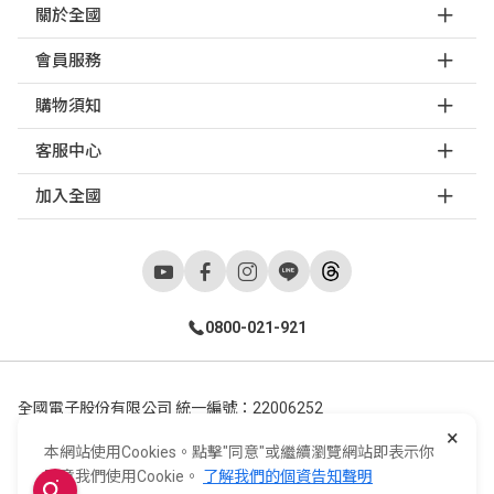
關於全國
會員服務
購物須知
客服中心
加入全國
0800-021-921
全國電子股份有限公司 統一編號：22006252
×
248新北市五股區五工六路55號 02-2298-9922
本網站使用Cookies。點擊"同意"或繼續瀏覽網站即表示你
E-Life Co., Ltd. All Rights Reserved.
Copyright ©
2026
©
同意我們使用Cookie。
了解我們的個資告知聲明