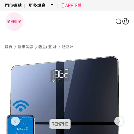
門市據點
APP下載
首頁
健康美容
體重(脂)計
體脂計