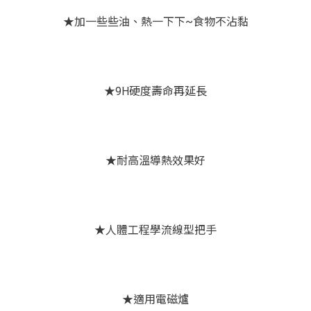
★加一些些油、熱一下下~食物不沾黏
★9H硬度壽命再延長
★耐高溫導熱效果好
★人體工程學流線型把手
★適用電磁爐