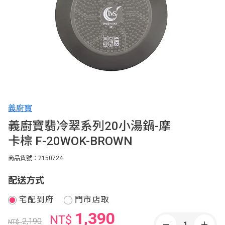
義廚寶
義廚寶翡冷翠系列20小湯鍋-摩
卡棕 F-20WOK-BROWN
商品貨號：2150724
配送方式
宅配到府
門市店取
1,390
NT$
2,190
NT$