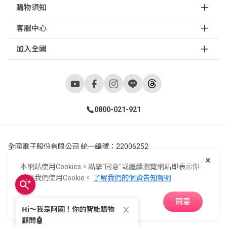
購物須知
客服中心
加入全國
0800-021-921
全國電子股份有限公司 統一編號：22006252
×
248新北市五股區五工六路55號 02-2298-9922
本網站使用Cookies。點擊"同意"或繼續瀏覽網站即表示你
E-Life Co., Ltd. All Rights Reserved.
Copyright ©
2026
©
同意我們使用Cookie。
了解我們的個資告知聲明
同意
APP下載