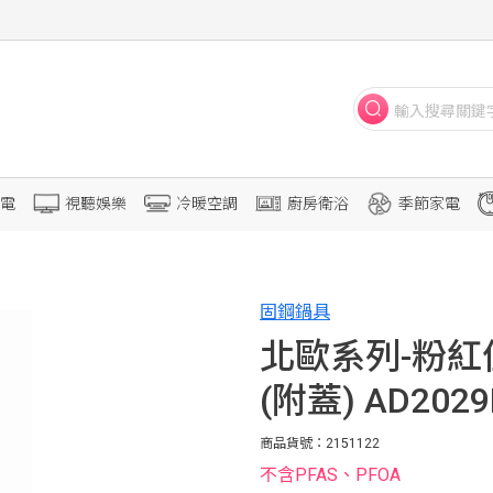
電
視聽娛樂
冷暖空調
廚房衛浴
季節家電
固鋼鍋具
北歐系列-粉紅
(附蓋) AD2029
商品貨號：2151122
不含PFAS、PFOA