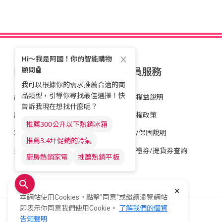
關於全國
會員服務
經營理念
會員權益說明
歷史沿革
隱私權政策
新聞稿
維修/保固說明
投資人專區
商品禮券/提貨券查詢
×
本網站使用Cookies。點擊"同意"或繼續瀏覽網站
即表示你同意我們使用Cookie。
了解我們的個資
全國電子股份有限公司 統一編號：22006252
告知聲明