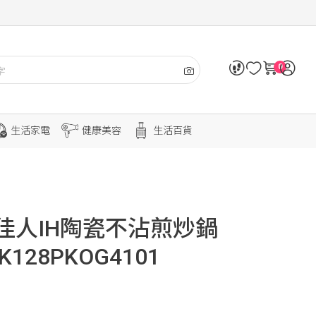
0
生活家電
健康美容
生活百貨
佳人IH陶瓷不沾煎炒鍋
K128PKOG4101