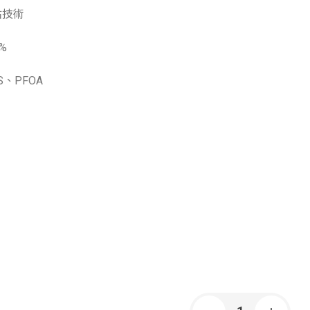
不沾技術
%
、PFOA