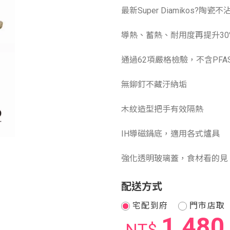
最新Super Diamikos?陶瓷
導熱、蓄熱、耐用度再提升30
通過62項嚴格檢驗，不含PFAS
無鉚釘不藏汙納垢
木紋造型把手有效隔熱
IH導磁鍋底，適用各式爐具
強化透明玻璃蓋，食材看的見
配送方式
宅配到府
門市店取
1,480
NT$