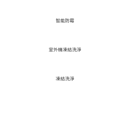
智能防霉
室外機凍結洗淨
凍結洗淨