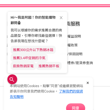
關於全國
會員服務
經營理念
會員權益說明
歷史沿革
隱私權政策
新聞稿
維修/保固說明
投資人專區
商品禮券/提貨券查詢
×
本網站使用Cookies。點擊"同意"或繼續瀏覽網站
即表示你同意我們使用Cookie。
了解我們的個資
全國電子股份有限公司 統一編號：22006252
告知聲明
248新北市五股區五工六路55號 02-2298-9922
同意