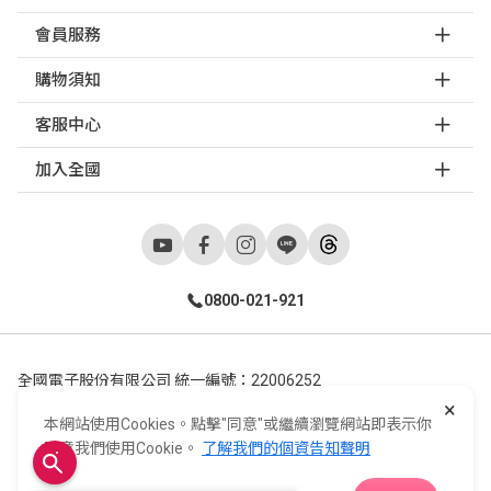
會員服務
購物須知
客服中心
加入全國
0800-021-921
全國電子股份有限公司 統一編號：22006252
×
248新北市五股區五工六路55號 02-2298-9922
本網站使用Cookies。點擊"同意"或繼續瀏覽網站即表示你
E-Life Co., Ltd. All Rights Reserved.
Copyright ©
2026
©
同意我們使用Cookie。
了解我們的個資告知聲明