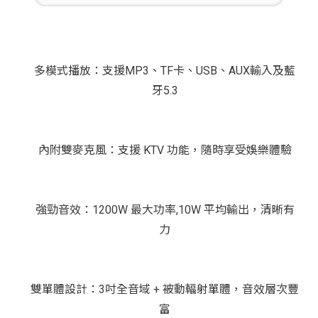
多模式播放
：支援MP3、TF卡、USB、AUX輸入及藍
牙5.3
內附雙麥克風
：支援 KTV 功能，隨時享受娛樂體驗
強勁音效
：1200W 最大功率,10W 平均輸出，清晰有
力
雙單體設計
：3吋全音域 + 被動輻射單體，音效層次豐
富