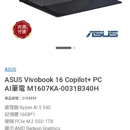
ASUS
ASUS Vivobook 16 Copilot+ PC
AI筆電 M1607KA-0031B340H
商品貨號：2154439
處理器:Ryzen AI 5 340
記憶體:16GB*1
硬碟:PCIe M.2 SSD 1TB
顯示:AMD Radeon Graphics